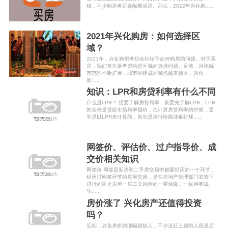
稳，不少购房者正在酝酿买房。那么，2022年兴化购......
2021年兴化购房：如何选择区
域？
2021年，兴化购房者仍会纠结于如何购房的问题。对于买
房，我们首先要考虑的是区域的选择问题。目前，兴化城
市范围不断扩展，城市的建成区域也越来越大，兴化
新......
知识：LPR和房贷利率有什么不同
什么是LPR？ 想要了解房贷利率，就要先了解LPR，LPR
的全称是贷款市场利率报价，在计算房贷利率的时候，通
常是以LPR来计算的，首先是央行给商业银行规......
网签价、评估价、过户指导价、成
交价相关知识
网签价 网签是新房和二手房交易中都要经历的一个环节，
经历过网签环节的房屋交易，是在房地产管理部门监管下
进行的防止房屋一房二卖风险的一重保障，一旦网签成
功......
房价涨了 兴化房产还值得投资
吗？
近期，兴化房价的涨幅很惊人，不少没赶上趟的人很是后