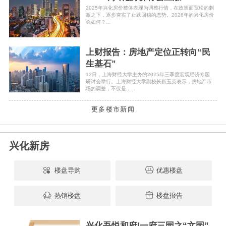
2025年兴化房价整体表现为调整行情，在政策面宽松的刺
激之下，逐步夯实了止跌回稳的态势。2026年的兴化房价
会如何？...
上财报告：房地产定位正转向“民
生基石”
12日，上海财经大学主办的2025年三季度宏观经济专题
研讨会举行。上海财经大学副校长靳玉英表示，房地产市
场的调整，不仅是......
更多楼市新闻
兴化新房
楼盘导购
优惠楼盘
热销楼盘
楼盘报告
兴化吾悦和府|一府三园之“文园”