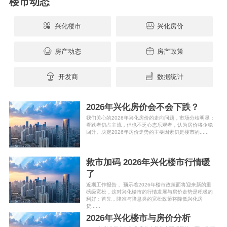
楼市动态
兴化楼市
兴化房价
房产动态
房产政策
开发商
数据统计
2026年兴化房价会不会下跌？
我们关心的2026年兴化房价的走向问题，市场分歧明显：
看跌者仍占主流，但也不乏心态乐观者，认为房价将企稳
回升。决定2026年房价走势的主要因素仍是楼市的......
救市加码 2026年兴化楼市行情暖
了
近期工作报告， 预示着2026年楼市政策面将迎来新的重
磅级宽松，这对兴化楼市的行情发展与房价走势是积极的
利好：首先，降准与降息类的宽松政策将降低兴化房
贷......
2026年兴化楼市与房价分析