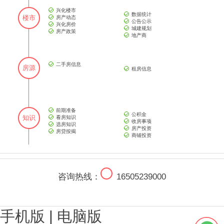
兴化楼市
数据统计
楼市
房产动态
公告公示
兴化房价
城建规划
房产政策
地产商
二手房信息
房源
租房信息
前期准备
公积金
知识
看房知识
收房事项
选房知识
房产投资
房贷按揭
商铺投资
咨询热线：
16505239000
手机版
|
电脑版