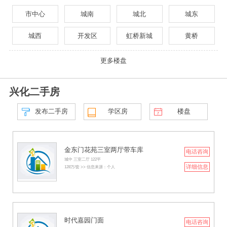
市中心
城南
城北
城东
城西
开发区
虹桥新城
黄桥
更多楼盘
兴化二手房
发布二手房
学区房
楼盘
金东门花苑三室两厅带车库
电话咨询
城中 三室二厅 122平
详细信息
128万/套 >> 信息来源：个人
时代嘉园门面
电话咨询