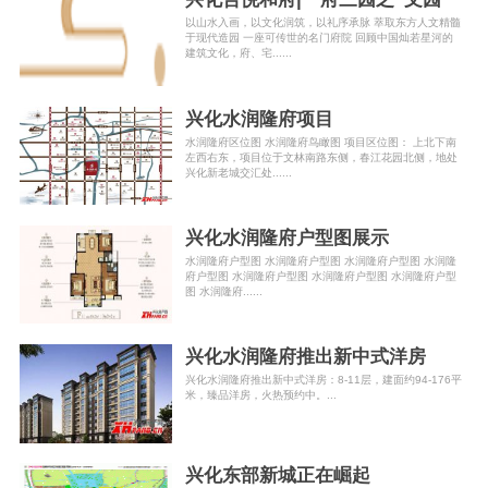
以山水入画，以文化润筑，以礼序承脉 萃取东方人文精髓
于现代造园 一座可传世的名门府院 回顾中国灿若星河的
建筑文化，府、宅......
兴化水润隆府项目
水润隆府区位图 水润隆府鸟瞰图 项目区位图： 上北下南
左西右东，项目位于文林南路东侧，春江花园北侧，地处
兴化新老城交汇处......
兴化水润隆府户型图展示
水润隆府户型图 水润隆府户型图 水润隆府户型图 水润隆
府户型图 水润隆府户型图 水润隆府户型图 水润隆府户型
图 水润隆府......
兴化水润隆府推出新中式洋房
兴化水润隆府推出新中式洋房：8-11层，建面约94-176平
米，臻品洋房，火热预约中。...
兴化东部新城正在崛起