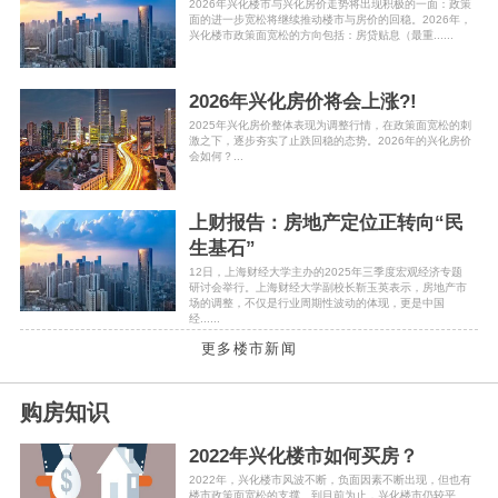
2026年兴化楼市与兴化房价走势将出现积极的一面：政策
面的进一步宽松将继续推动楼市与房价的回稳。2026年，
兴化楼市政策面宽松的方向包括：房贷贴息（最重......
2026年兴化房价将会上涨?!
2025年兴化房价整体表现为调整行情，在政策面宽松的刺
激之下，逐步夯实了止跌回稳的态势。2026年的兴化房价
会如何？...
上财报告：房地产定位正转向“民
生基石”
12日，上海财经大学主办的2025年三季度宏观经济专题
研讨会举行。上海财经大学副校长靳玉英表示，房地产市
场的调整，不仅是行业周期性波动的体现，更是中国
经......
更多楼市新闻
购房知识
2022年兴化楼市如何买房？
2022年，兴化楼市风波不断，负面因素不断出现，但也有
楼市政策面宽松的支撑。到目前为止，兴化楼市仍较平