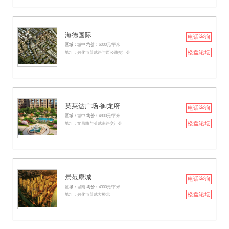
海德国际
电话咨询
区域：
城中
均价：
6000元/平米
楼盘论坛
地址：兴化市英武路与西公路交汇处
英莱达广场·御龙府
电话咨询
区域：
城中
均价：
4800元/平米
楼盘论坛
地址：文昌路与英武南路交汇处
景范康城
电话咨询
区域：
城南
均价：
4300元/平米
楼盘论坛
地址：兴化市英武大桥北