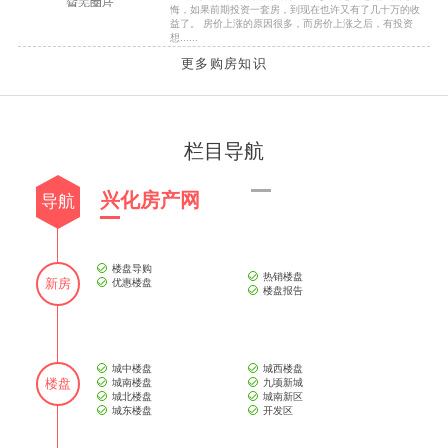
悔，如果前期投资一套房，到现在也许又有了几十万的收
益了。 房价上涨的原因很多，而房价上涨之后，有投资
想......
更多购房知识
栏目导航
兴化房产网
导航
楼盘导购
热销楼盘
新房
优惠楼盘
楼盘报告
城中楼盘
城西楼盘
楼盘
城南楼盘
九顷新城
城北楼盘
城南新区
城东楼盘
开发区